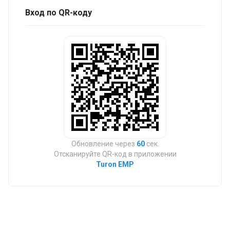
Вход по QR-коду
Обновление через
60
сек.
Отсканируйте QR-код в приложении
Turon EMP