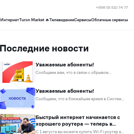
+998 55 510 74 77
Интернет
Turon Market 🔥
Телевидение
Сервисы
Облачные сервисы
Последние новости
Уважаемые абоненты!
Сообщаем вам, что в связи с обрывом
магистральной линии в Навоийской области
наблюдаются перебои в работе услуг связи.
Мы прилагаем все усилия для скорейшего
Уважаемые абоненты!
восстановления.
Сообщаем, что в ближайшее время в Системе
лояльности Turon Telecom будут происходить
Приносим извинения за до
изменения. Мы поэтапно внедряем
обновления, чтобы сделать программу ещё
Быстрый интернет начинается с
более удобной, понятной и выгодной для вас.
хорошего роутера — теперь в
рассрочку!
С 1 августа вы можете купить Wi-Fi роутер в