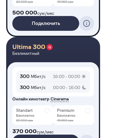
20 000
сум
49 900
сум
500 000
сум/мес
Подключить
Ultima 300
G
Безлимитный
300
Мбит/с
16:00 - 00:00
300
Мбит/с
00:00 - 16:00
Онлайн кинотеатр
Cinerama
Standart
Premium
Бесплатно
Бесплатно
20 000
сум
49 900
сум
370 000
сум/мес