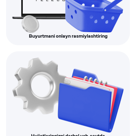
Buyurtmani onlayn rasmiylashtiring
Hujjatlaringizni darhol veb-saytda