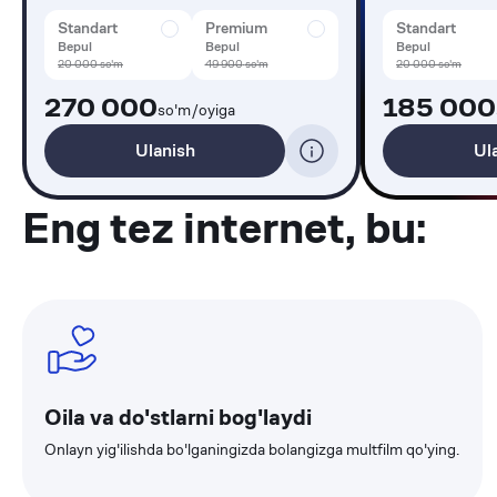
Standart
Premium
Standart
Bepul
Bepul
Bepul
20 000
so'm
49 900
so'm
20 000
so'm
270 000
185 000
so'm/oyiga
Ulanish
Ul
Eng tez internet, bu
:
Oila va do'stlarni bog'laydi
Onlayn yig'ilishda bo'lganingizda bolangizga multfilm qo'ying.