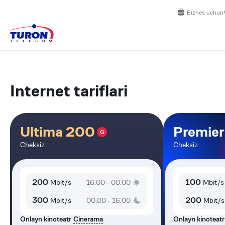
Biznes uchun
Internet tariflari
Ultima 200
Premie
G
Cheksiz
Cheksiz
200
100
Mbit/s
Mbit/s
16:00 - 00:00
300
200
Mbit/s
Mbit/s
00:00 - 16:00
Onlayn kinoteatr
Cinerama
Onlayn kinoteatr