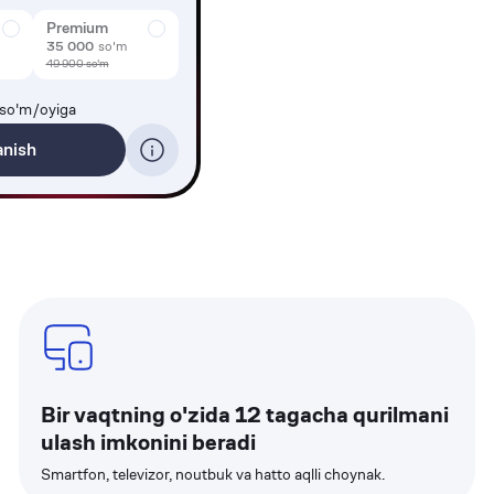
Premium
35 000
so'm
49 900
so'm
so'm/oyiga
anish
Bir vaqtning o'zida 12 tagacha qurilmani
ulash imkonini beradi
Smartfon, televizor, noutbuk va hatto aqlli choynak.