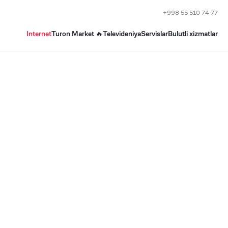
+998 55 510 74 77
Internet
Turon Market 🔥
Televideniya
Servislar
Bulutli xizmatlar