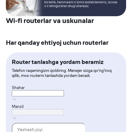
biz kelib, hammasini o'zimiz sozlab beramiz, siz esa
o'z ishingiz bilan shug'ullanasiz.
Wi-fi routerlar va uskunalar
Har qanday ehtiyoj uchun routerlar
Router tanlashga yordam beramiz
Telefon raqamingizni qoldiring. Menejer sizga qo'ng'iroq
qilib, mos routerni tanlashda yordam beradi.
Shahar
Manzil