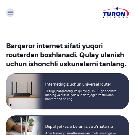
Barqaror internet sifati yuqori
routerdan boshlanadi. Qulay ulanish
uchun ishonchli uskunalarni tanlang.
Internetingiz uchun universal router
Tezligi, barqarorligi va qulayligi. Wi-Figa cheksiz
ulaning va butun uyda aʼlo darajagi tutashuvdan
bahramand boʼling.
Bepul yetkazib beramiz va o'rnatamiz
Agar bizning xizmatlarimizdan foydalansangiz —