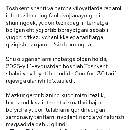
Toshkent shahri va barcha viloyatlarda raqamli
infratuzilmaning faol rivojlanayotgani,
shuningdek, yuqori tezlikdagi internetga
bo‘lgan ehtiyoj ortib borayotgani sababli,
yuqori o‘tkazuvchanlikka ega tariflarga
qiziqish barqaror o‘sib bormoqda.
⠀
Shu o‘zgarishlarni inobatga olgan holda,
2025-yil 1-avgustdan boshlab Toshkent
shahri va viloyati hududida Comfort 30 tarif
rejasiga ulanish to‘xtatiladi.
⠀
Mazkur qaror bizning kuchimizni tezlik,
barqarorlik va internet xizmatlari hajmi
bo‘yicha yuqori talablarni qondiradigan
zamonaviy tariflarni rivojlantirishga yo‘naltirish
maqsadida qabul qilindi.