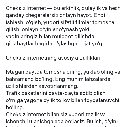
Cheksiz internet — bu erkinlik, qulaylik va hech
qanday chegaralarsiz onlayn hayot. Endi
ishlash, o‘qish, yuqori sifatli filmlar tomosha
qilish, onlayn o‘yinlar o‘ynash yoki
yaqinlaringiz bilan muloqot qilishda
gigabaytlar haqida o‘ylashga hojat yo‘q.
Cheksiz internetning asosiy afzalliklari:
Istagan paytda tomosha qiling, yuklab oling va
bahramand bo‘ling. Eng muhim lahzalarda
uzilishlardan xavotirlanmang.
Trafik paketlarini qayta-qayta sotib olish
o‘rniga yagona oylik to‘lov bilan foydalanuvchi
bo‘ling.
Cheksiz internet bilan siz yuqori tezlik va
ishonchli ulanishga ega bo‘lasiz. Bu ish, o‘yin-