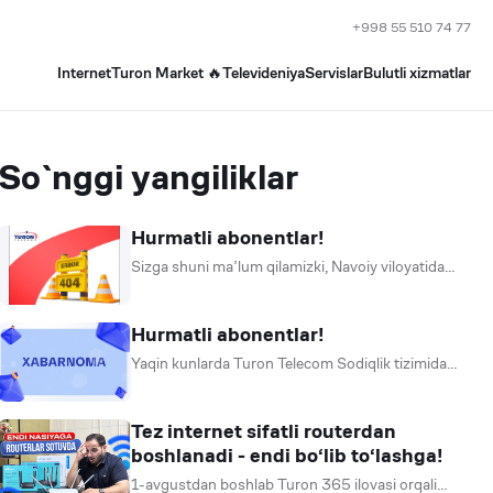
+998 55 510 74 77
Internet
Turon Market 🔥
Televideniya
Servislar
Bulutli xizmatlar
So`nggi yangiliklar
Hurmatli abonentlar!
Sizga shuni ma’lum qilamizki, Navoiy viloyatida
magistral aloqa liniyasining uzilishi sababli aloqa
xizmatlari ishlashida uzilishlar kuzatilmoqda.
Xizmatlarni imkon qadar tezroq tiklash uchun
Hurmatli abonentlar!
barcha z
Yaqin kunlarda Turon Telecom Sodiqlik tizimida
o‘zgarishlar bo‘lib o‘tadi. Biz dasturni
bosqichma-bosqich yangilab, uni yanada qulay,
tushunarli va foydali qilishni maqsad qilganmiz.
Tez internet sifatli routerdan
boshlanadi - endi bo‘lib to‘lashga!
Hozirgi bosqichd
1-avgustdan boshlab Turon 365 ilovasi orqali