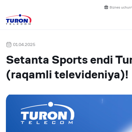
Biznes uchun
01.04.2025
Setanta Sports endi Tu
(raqamli televideniya)!