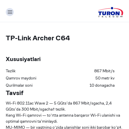
TP-Link Archer C64
Xususiyatlari
Tezlik
867
Mbit/s
Qamrov maydoni
50
metr kv
Qurilmalar soni
10 donagacha
Tavsif
Wi-Fi 802.11ac Wave 2 — 5 GGts’da 867 Mbit/sgacha, 2,4
GGts’da 300 Mbit/sgacha† tezlik.
Keng Wi-Fi qamrovi — to‘rtta antenna barqaror Wi-Fi ulanishi va
optimal qamrovni ta’minlaydi.
MU-MIMO — bir vaqtning o‘zida ulanishlar soni ikki barobar ko‘p‡.