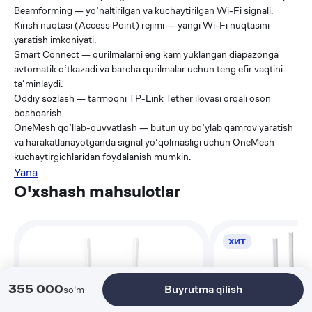
Beamforming — yo‘naltirilgan va kuchaytirilgan Wi-Fi signali.
Kirish nuqtasi (Access Point) rejimi — yangi Wi-Fi nuqtasini
yaratish imkoniyati.
Smart Connect — qurilmalarni eng kam yuklangan diapazonga
avtomatik o‘tkazadi va barcha qurilmalar uchun teng efir vaqtini
ta’minlaydi.
Oddiy sozlash — tarmoqni TP-Link Tether ilovasi orqali oson
boshqarish.
OneMesh qo‘llab-quvvatlash — butun uy bo‘ylab qamrov yaratish
va harakatlanayotganda signal yo‘qolmasligi uchun OneMesh
kuchaytirgichlaridan foydalanish mumkin.
Yana
O'xshash mahsulotlar
ХИТ
355 000
Buyrutma qilish
so'm