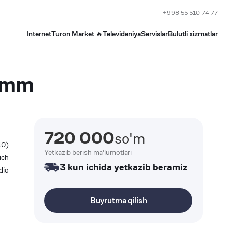
+998 55 510 74 77
Internet
Turon Market 🔥
Televideniya
Servislar
Bulutli xizmatlar
8mm
720 000
so'm
40)
Yetkazib berish ma'lumotlari
ich
3 kun ichida yetkazib beramiz
dio
Buyrutma qilish