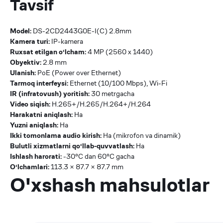
Tavsif
Model:
DS-2CD2443G0E-I(C) 2.8mm
Kamera turi:
IP-kamera
Ruxsat etilgan o‘lcham:
4 MP (2560 x 1440)
Obyektiv:
2.8 mm
Ulanish:
PoE (Power over Ethernet)
Tarmoq interfeysi:
Ethernet (10/100 Mbps), Wi-Fi
IR (infratovush) yoritish:
30 metrgacha
Video siqish:
H.265+/H.265/H.264+/H.264
Harakatni aniqlash:
Ha
Yuzni aniqlash:
Ha
Ikki tomonlama audio kirish:
Ha (mikrofon va dinamik)
Bulutli xizmatlarni qo‘llab-quvvatlash:
Ha
Ishlash harorati:
-30°C dan 60°C gacha
O‘lchamlari:
113.3 × 87.7 × 87.7 mm
O'xshash mahsulotlar