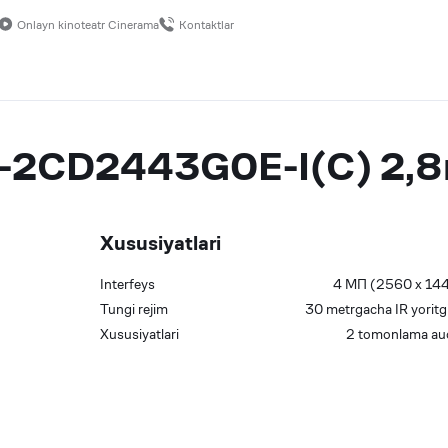
Onlayn kinoteatr Cinerama
Kontaktlar
S-2CD2443G0E-I(C) 2,
Xususiyatlari
Interfeys
4 МП (2560 x 14
Tungi rejim
30 metrgacha IR yoritg
Xususiyatlari
2 tomonlama au