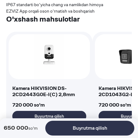
IP67 standarti bo‘yicha chang va namlikdan himoya
EZVIZ App orqali oson o‘rnatish va boshqarish
O'xshash mahsulotlar
Kamera HIKVISION DS-
Kamera HIKVISION 
2CD2443G0E-I(C) 2,8mm
2CD1043G2-LI
720 000
so'm
720 000
so'm
Buyurtma qilish
Buyurtma
650 000
Buyrutma qilish
so'm