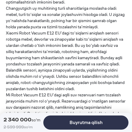
optimallashtirish imkonini beradi.
Changyutgich uy muhitining turli sharoitlariga moslasha oladi:
mebel, turli to‘siqlar va xonalar joylashuvini hisobga oladi. U zigzag
yo‘nalishda harakatlanib, polning har bir qismini qamrab olgan
holda yanada puxta va tizimli tozalashni ta’minlaydi.
Xiaomi Robot Vacuum E12 EU’dagi to‘siqlarni aniqlash sensori
robotga mebel, devorlar va zinapoyalar kabi to‘siqlarni aniqlash va
ulardan chetlab o‘tish imkonini beradi. Bu uy bo‘ylab xavfsiz va
silliq harakatlanishni ta’minlab, robotning ham, atrofdagi
buyumlarning ham shikastlanish xavfini kamaytiradi. Bunday aqlli
yondashuv tozalash jarayonini yanada samarali va xavfsiz qiladi.
Balandlik sensori, ayniqsa zinapoyali uylarda, yiqilishning oldini
olishda muhim rol o‘ynaydi. Ushbu sensor balandlikni ishonchli
aniqlab, robot-changyutgichning zinapoyadan yoki boshqa baland
yuzalardan tushib ketishini oldini oladi.
Mi Robot Vacuum E12 EU’dagi aqlli suv rezervuari nam tozalash
jarayonida muhim rol o‘ynaydi. Rezervuardagi o‘rnatilgan sensorlar
suv darajasini nazorat qilib, namlikning aniq taqsimlanishini
ta’minlaydi. Bu ehtimoliy sizib chiqishlarning oldini olib, tozalash
2 340 000
jarayonida yuzalarning bir tekis namlanishini ta’minlaydi.
so'm
Buyrutma qilish
Yana
2 599 999
so'm