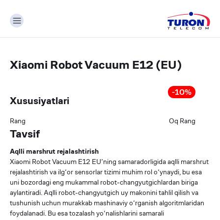
Xiaomi Robot Vacuum E12 (EU)
-
10
%
Xususiyatlari
Rang
Oq
Rang
Tavsif
Aqlli marshrut rejalashtirish
Xiaomi Robot Vacuum E12 EU’ning samaradorligida aqlli marshrut
rejalashtirish va ilg‘or sensorlar tizimi muhim rol o‘ynaydi, bu esa
uni bozordagi eng mukammal robot-changyutgichlardan biriga
aylantiradi. Aqlli robot-changyutgich uy makonini tahlil qilish va
tushunish uchun murakkab mashinaviy o‘rganish algoritmlaridan
foydalanadi. Bu esa tozalash yo‘nalishlarini samarali