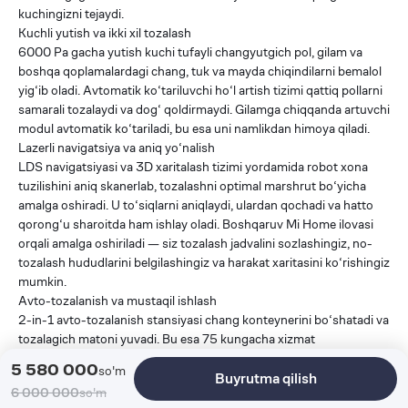
kuchingizni tejaydi.
Kuchli yutish va ikki xil tozalash
6000 Pa gacha yutish kuchi tufayli changyutgich pol, gilam va
boshqa qoplamalardagi chang, tuk va mayda chiqindilarni bemalol
yig‘ib oladi. Avtomatik ko‘tariluvchi ho‘l artish tizimi qattiq pollarni
samarali tozalaydi va dog‘ qoldirmaydi. Gilamga chiqqanda artuvchi
modul avtomatik ko‘tariladi, bu esa uni namlikdan himoya qiladi.
Lazerli navigatsiya va aniq yo‘nalish
LDS navigatsiyasi va 3D xaritalash tizimi yordamida robot xona
tuzilishini aniq skanerlab, tozalashni optimal marshrut bo‘yicha
amalga oshiradi. U to‘siqlarni aniqlaydi, ulardan qochadi va hatto
qorong‘u sharoitda ham ishlay oladi. Boshqaruv Mi Home ilovasi
orqali amalga oshiriladi — siz tozalash jadvalini sozlashingiz, no-
tozalash hududlarini belgilashingiz va harakat xaritasini ko‘rishingiz
mumkin.
Avto-tozalanish va mustaqil ishlash
2-in-1 avto-tozalanish stansiyasi chang konteynerini bo‘shatadi va
tozalagich matoni yuvadi. Bu esa 75 kungacha xizmat
ko‘rsatmasdan ishlash imkonini beradi. Suv va chang
5 580 000
so'm
Buyrutma qilish
konteynerlarini qo‘lda osongina olib, tozalash mumkin.
6 000 000
so'm
Texnik xususiyatlari