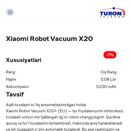
Xiaomi Robot Vacuum X20
-
7
%
Xususiyatlari
Rang
Oq
Rang
Hajmi
0,08
Litr
Akkumlyator
5200
mAh
Tavsif
Aqlli tozalash to‘liq avtomatlashtirilgan holda
Xiaomi Robot Vacuum X20+ (EU) — bu foydalanuvchi ishtirokisiz
tozalash uchun mo‘ljallangan ilg‘or robot changyutgich. Qurilma
quruq va ho‘l tozalashni birlashtiradi, makonda aniq harakatlanadi
va ish tugagach o‘zini avtomatik tozalaydi. Bu esa vaqtingizni va