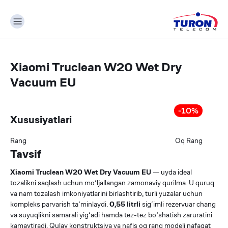
Xiaomi Truclean W20 Wet Dry
Vacuum EU
-
10
%
Xususiyatlari
Rang
Oq
Rang
Tavsif
Xiaomi Truclean W20 Wet Dry Vacuum EU
— uyda ideal
tozalikni saqlash uchun mo‘ljallangan zamonaviy qurilma. U quruq
va nam tozalash imkoniyatlarini birlashtirib, turli yuzalar uchun
kompleks parvarish ta’minlaydi.
0,55 litrli
sig‘imli rezervuar chang
va suyuqlikni samarali yig‘adi hamda tez-tez bo‘shatish zaruratini
kamaytiradi. Qulay konstruktsiya va nafis oq rang modeli nafaqat