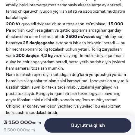
amaliy, balki interyerga mos zamonaviy aksessuarga aylantiradi.
Ishlab chiqaruvchi yuqori yig‘ilish sifati va uzoq xizmat muddatini
kafolatlaydi.
200 Vt
quvvatli dvigatel chuqur tozalashni ta’minlaydi,
15 000
Pa
so‘rish kuchi esa gilam va qattiq qoplamalardagi har qanday
ifloslanishni oson bartaraf etadi.
2500 mA·soat
sig‘imli litiy-ion
batareya
28 daqiqagacha
avtonom ishlash imkonini beradi — bu
bir nechta xonani to‘liq tozalash uchun yetarli. To‘liq zaryadlash
vaqti
300 daqiqa
.
4,2 kg
vazn va yengil konstruktsiya qurilmani
qulay ko‘chirishga yordam beradi, hatto yetib borish qiyin joylarni
ham samarali tozalash mumkin.
Nam tozalash rejimi qiyin ketadigan dog‘larni yo‘qotishga yordam
beradi va allergenlar to‘planishini kamaytiradi. Innovatsion suyuqlik
uzatish tizimi suvni bir tekis taqsimlab, yuzalarni yangilaydi va
puxta tozalaydi. Kengaytirilgan filtrlash texnologiyasi havoning
qayta ifloslanishini oldini olib, xonada sog‘lom muhit yaratadi.
Chiqindilar konteyneri oson yechiladi va yuviladi, bu esa xizmat
ko‘rsatishni soddalashtiradi.
Ixcham format tufayli qurilmani shkafda yoki maxsus taglikda
3 150 000
so'm
Buyrutma qilish
qulay saqlash mumkin, joy tejaladi. Universal funksiyalari uni kichik
3 500 000
so'm
kvartiralar hamda keng xonadonlar uchun a’lo tanlovga aylantiradi.