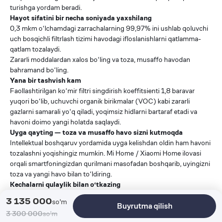
turishga yordam beradi.
Hayot sifatini bir necha soniyada yaxshilang
0,3 mkm o‘lchamdagi zarrachalarning 99,97% ini ushlab qoluvchi
uch bosqichli filtrlash tizimi havodagi ifloslanishlarni qatlamma-
qatlam tozalaydi.
Zararli moddalardan xalos bo‘ling va toza, musaffo havodan
bahramand bo‘ling.
Yana bir tashvish kam
Faollashtirilgan ko‘mir filtri singdirish koeffitsienti 1,8 baravar
yuqori bo‘lib, uchuvchi organik birikmalar (VOC) kabi zararli
gazlarni samarali yo‘q qiladi, yoqimsiz hidlarni bartaraf etadi va
havoni doimo yangi holatda saqlaydi.
Uyga qayting — toza va musaffo havo sizni kutmoqda
Intellektual boshqaruv yordamida uyga kelishdan oldin ham havoni
tozalashni yoqishingiz mumkin. Mi Home / Xiaomi Home ilovasi
orqali smartfoningizdan qurilmani masofadan boshqarib, uyingizni
toza va yangi havo bilan to‘ldiring.
Kechalarni qulaylik bilan o‘tkazing
33,4 dB (A) past shovqin darajasiga ega tungi rejim displey
3 135 000
so'm
Buyrutma qilish
yoritilishini o‘chiradi va sokin uyquni ta’minlaydi. Tinch uyqu —
3 300 000
so'm
tungi uyg‘onishlarsiz.