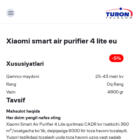
Xiaomi smart air purifier 4 lite eu
-
5
%
Xususiyatlari
Qamrov maydoni
25-43
metr kv
Rang
Oq
Rang
Vazn
4800
gr
Tavsif
Mahsulot haqida
Har doim yengil nafas oling
Xiaomi Smart Air Purifier 4 Lite qurilmasi CADR ko‘rsatkichi 360
m³/soatgacha bo‘lib, daqiqasiga 6000 litr toza havoni tozalaydi.
Yuqori tezlikdagi tozalash uyda toza havoni uzoq vaqt saqlab