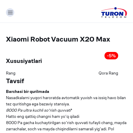
Xiaomi Robot Vacuum X20 Max
-
5
%
Xususiyatlari
Rang
Qora
Rang
Tavsif
Barchasi bir qurilmada
Nasadkalarni yuqori haroratda avtomatik yuvish va issiq havo bilan
tez quritishga ega bazaviy stansiya.
8000 Pa ultra kuchli so‘rish quvvati
*
Hatto eng qattiq changni ham yo‘q qiladi
8000 Pa gacha kuchaytirilgan so‘rish quvvati tufayli chang, mayda
zarrachalar, soch va mayda chiqindilarni samarali yig‘adi. Pol