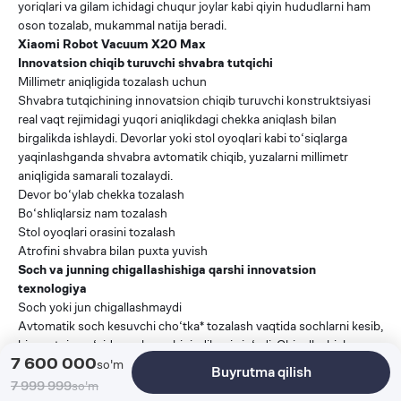
yoriqlari va gilam ichidagi chuqur joylar kabi qiyin hududlarni ham
oson tozalab, mukammal natija beradi.
Xiaomi Robot Vacuum X20 Max
Innovatsion chiqib turuvchi shvabra tutqichi
Millimetr aniqligida tozalash uchun
Shvabra tutqichining innovatsion chiqib turuvchi konstruktsiyasi
real vaqt rejimidagi yuqori aniqlikdagi chekka aniqlash bilan
birgalikda ishlaydi. Devorlar yoki stol oyoqlari kabi to‘siqlarga
yaqinlashganda shvabra avtomatik chiqib, yuzalarni millimetr
aniqligida samarali tozalaydi.
Devor bo‘ylab chekka tozalash
Bo‘shliqlarsiz nam tozalash
Stol oyoqlari orasini tozalash
Atrofini shvabra bilan puxta yuvish
Soch va junning chigallashishiga qarshi innovatsion
texnologiya
Soch yoki jun chigallashmaydi
Avtomatik soch kesuvchi cho‘tka* tozalash vaqtida sochlarni kesib,
bir vaqtning o‘zida soch va chiqindilarni yig‘adi. Chigallashishga
7 600 000
qarshi texnologiya cho‘tka parvarishini osonlashtiradi va xizmat
so'm
Buyrutma qilish
ko‘rsatish chastotasini kamaytiradi.
7 999 999
so'm