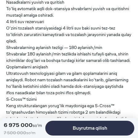
Nasadkalarni yuvish va quritish
To‘liq avtomatik aqlli dok-stansiya shvabrlarni yuvish va quritishni
mustaqil amalga oshiradi.
4 litrli suv rezervuari
O‘zini tozalash stansiyasidagi 4 litrli suv baki suvni tez-tez
to‘ldirish zaruratini kamaytiradi va tozalash jarayonini yanada qulay
qiladi.
Shvabralarning aylanish tezligi — 180 aylanish/min
Shvabralar 180 aylanish/min tezlikda ishlashi tufayli qahva, shirin
ichimliklar dog‘lari va boshqa turdagi kirlar samarali olib tashlanadi.
Qoplamalarni aniqlash
Ultratovush texnologiyasi gilam va gilam qoplamalarini aniq
aniqlaydi. Robot nam tozalash nasadkalarini ko‘tarib, gilamlarning
ho‘llanib ketishini oldini oladi hamda dok-stansiyaga qaytishda
iflos nasadkalar bilan toza polni iflos qilmaydi.
S-Cross™ tizimi
Keng strukturalangan yorug‘lik maydoniga ega S-Cross™
to‘qnashuvdan himoyalash tizimi robotga 2 sm balandlikdagi
to‘siqlarni hatto kam yorug‘lik sharoitida ham aniqlash va chetlab
6 975 000
o‘tish imkonini beradi.
so'm
Buyrutma qilish
LDS navigatsiya
7 500 000
so'm