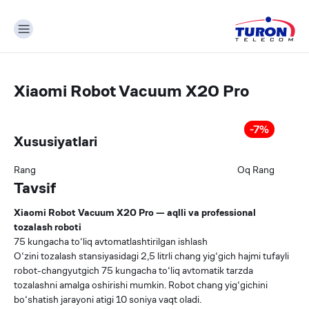
Xiaomi Robot Vacuum X20 Pro
-
7
%
Xususiyatlari
Rang
Oq
Rang
Tavsif
Xiaomi Robot Vacuum X20 Pro — aqlli va professional
tozalash roboti
75 kungacha to‘liq avtomatlashtirilgan ishlash
O‘zini tozalash stansiyasidagi 2,5 litrli chang yig‘gich hajmi tufayli
robot-changyutgich 75 kungacha to‘liq avtomatik tarzda
tozalashni amalga oshirishi mumkin. Robot chang yig‘gichini
bo‘shatish jarayoni atigi 10 soniya vaqt oladi.