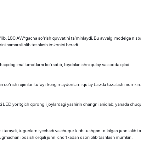
bo‘lib, 180 AW*gacha so‘rish quvvatini ta’minlaydi. Bu avvalgi modelga nisb
ni samarali olib tashlash imkonini beradi.
i haqidagi ma’lumotlarni ko‘rsatib, foydalanishni qulay va sodda qiladi.
gan so‘rish rejimlari tufayli keng maydonlarni qulay tarzda tozalash mumkin.
hki LED yoritgich qorong‘i joylardagi yashirin changni aniqlab, yanada chuq
taraydi, tugunlarni yechadi va chuqur kirib tushgan to‘kilgan junni olib ta
 Tugmachani bosish orqali junni cho‘tkadan oson olib tashlash mumkin.