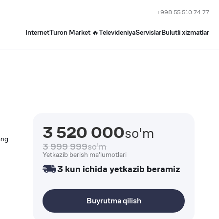
+998 55 510 74 77
Internet
Turon Market 🔥
Televideniya
Servislar
Bulutli xizmatlar
3 520 000
so'm
ang
3 999 999
so'm
Yetkazib berish ma'lumotlari
3 kun ichida yetkazib beramiz
Buyrutma qilish