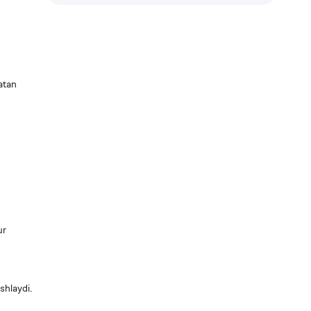
atan
ur
shlaydi.