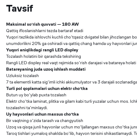
Tavsif
Maksimal so‘rish quvvati — 180 AW
Qattiq ifloslanishlarni tezda bartaraf etadi
Yuqori tezlikda ishlovchi kuchli cho‘tqasiz dvigatel bilan jihozlangan 
unumdorlikni 20% ga oshiradi va qattiq chang hamda uy hayvonlari juni
Yuqori aniqlikdagi rangli LED displey
Tozalash holatini bir qarashda tekshiring
Rangli LED displey real vaqt rejimida so‘rish darajasi va batareya holat
Batareyaning juda uzoq ishlash muddati
Uzluksiz tozalash
7 ta elementli katta sig‘imli ichki akkumulyator va 3 darajali sozlanadi
Turli pol qoplamalari uchun elektr cho‘tka
Butun uy bo‘ylab puxta tozalash
Elektr cho‘tka laminat, plitka va gilam kabi turli yuzalar uchun mos. Ic
tozalashni ta’minlaydi.
Uy hayvonlari uchun maxsus cho‘tka
Bir vaqtning o‘zida tarash va changyutish
Uzoq va qisqa junli hayvonlar uchun mo‘ljallangan maxsus cho‘tka junni 
Taroq tishlari yumaloq shaklda bo‘lib, hayvon terisini shikastlamaydi.