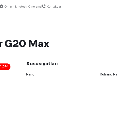
Onlayn kinoteatr Cinerama
Kontaktlar
r G20 Max
Xususiyatlari
12
%
Rang
Kulrang
R