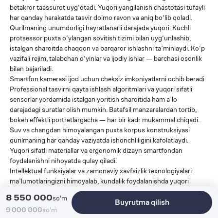
betakror taassurot uyg‘otadi. Yuqori yangilanish chastotasi tufayli
har qanday harakatda tasvir doimo ravon va aniq bo‘lib qoladi.
Qurilmaning unumdorligi hayratlanarli darajada yuqori. Kuchli
protsessor puxta o‘ylangan sovitish tizimi bilan uyg‘unlashib,
istalgan sharoitda chaqqon va barqaror ishlashni ta’minlaydi. Ko‘p
vazifali rejim, talabchan o‘yinlar va ijodiy ishlar — barchasi osonlik
bilan bajariladi.
Smartfon kamerasi ijod uchun cheksiz imkoniyatlarni ochib beradi.
Professional tasvirni qayta ishlash algoritmlari va yuqori sifatli
sensorlar yordamida istalgan yoritish sharoitida ham a’lo
darajadagi suratlar olish mumkin. Batafsil manzaralardan tortib,
bokeh effektli portretlargacha — har bir kadr mukammal chiqadi.
Suv va changdan himoyalangan puxta korpus konstruksiyasi
qurilmaning har qanday vaziyatda ishonchliligini kafolatlaydi.
Yuqori sifatli materiallar va ergonomik dizayn smartfondan
foydalanishni nihoyatda qulay qiladi.
Intellektual funksiyalar va zamonaviy xavfsizlik texnologiyalari
ma’lumotlaringizni himoyalab, kundalik foydalanishda yuqori
qulaylikni ta’minlaydi. Xiaomi 15T Pro — nafis va amaliy qurilmada
8 550 000
so'm
Buyrutma qilish
jamlangan ilg‘or texnologiyalar timsoli bo‘lib, kundalik hayotingizda
9 000 000
so'm
ishonchli hamrohingizga aylanadi.