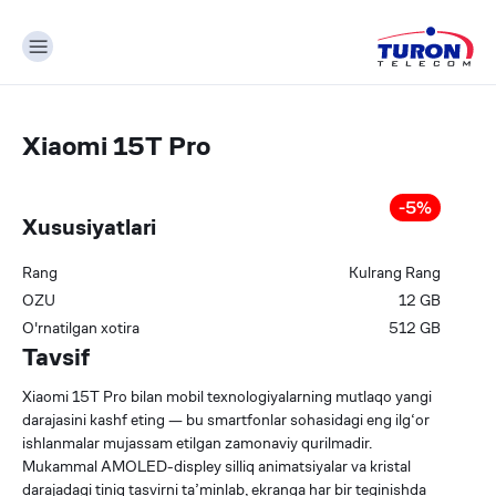
Xiaomi 15T Pro
-
5
%
Xususiyatlari
Rang
Kulrang
Rang
OZU
12
GB
О'rnatilgan xotira
512
GB
Tavsif
Xiaomi 15T Pro bilan mobil texnologiyalarning mutlaqo yangi
darajasini kashf eting — bu smartfonlar sohasidagi eng ilg‘or
ishlanmalar mujassam etilgan zamonaviy qurilmadir.
Mukammal AMOLED-displey silliq animatsiyalar va kristal
darajadagi tiniq tasvirni ta’minlab, ekranga har bir teginishda