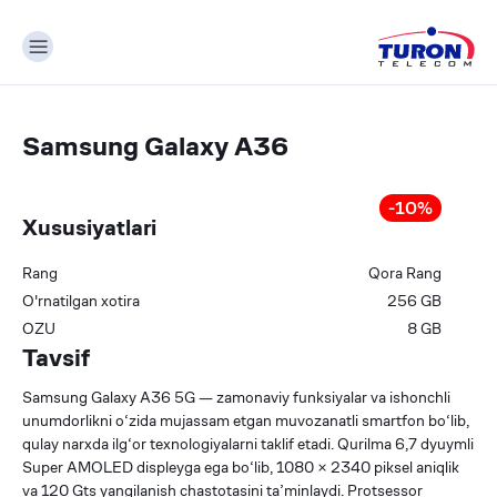
Samsung Galaxy A36
-
10
%
Xususiyatlari
Rang
Qora
Rang
О'rnatilgan xotira
256
GB
OZU
8
GB
Tavsif
Samsung Galaxy A36 5G — zamonaviy funksiyalar va ishonchli
unumdorlikni o‘zida mujassam etgan muvozanatli smartfon bo‘lib,
qulay narxda ilg‘or texnologiyalarni taklif etadi. Qurilma 6,7 dyuymli
Super AMOLED displeyga ega bo‘lib, 1080 × 2340 piksel aniqlik
va 120 Gts yangilanish chastotasini ta’minlaydi. Protsessor