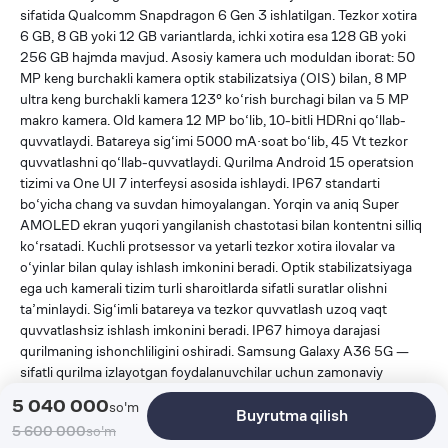
sifatida Qualcomm Snapdragon 6 Gen 3 ishlatilgan. Tezkor xotira
6 GB, 8 GB yoki 12 GB variantlarda, ichki xotira esa 128 GB yoki
256 GB hajmda mavjud. Asosiy kamera uch moduldan iborat: 50
MP keng burchakli kamera optik stabilizatsiya (OIS) bilan, 8 MP
ultra keng burchakli kamera 123° ko‘rish burchagi bilan va 5 MP
makro kamera. Old kamera 12 MP bo‘lib, 10-bitli HDRni qo‘llab-
quvvatlaydi. Batareya sig‘imi 5000 mA·soat bo‘lib, 45 Vt tezkor
quvvatlashni qo‘llab-quvvatlaydi. Qurilma Android 15 operatsion
tizimi va One UI 7 interfeysi asosida ishlaydi. IP67 standarti
bo‘yicha chang va suvdan himoyalangan. Yorqin va aniq Super
AMOLED ekran yuqori yangilanish chastotasi bilan kontentni silliq
ko‘rsatadi. Kuchli protsessor va yetarli tezkor xotira ilovalar va
o‘yinlar bilan qulay ishlash imkonini beradi. Optik stabilizatsiyaga
ega uch kamerali tizim turli sharoitlarda sifatli suratlar olishni
ta’minlaydi. Sig‘imli batareya va tezkor quvvatlash uzoq vaqt
quvvatlashsiz ishlash imkonini beradi. IP67 himoya darajasi
qurilmaning ishonchliligini oshiradi. Samsung Galaxy A36 5G —
sifatli qurilma izlayotgan foydalanuvchilar uchun zamonaviy
funksiyalar va barqaror ishlashni ta’minlaydigan a’lo tanlovdir. SEO
5 040 000
so'm
Buyrutma qilish
kalit so‘zi: Samsung Galaxy A36 5G. SEO sarlavha: Toshkentda
5 600 000
so'm
Samsung Galaxy A36 5G sotib olish — rasmiy kafolat. Meta-tavsif: