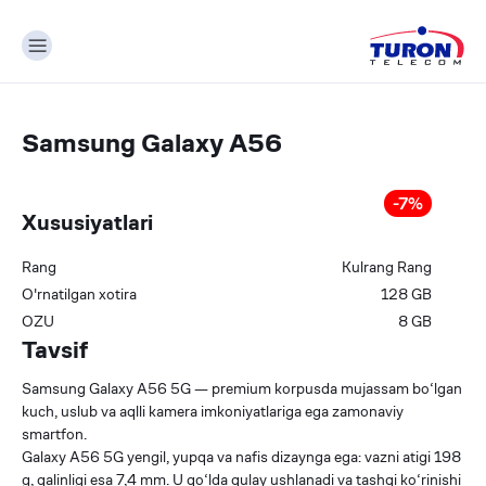
Samsung Galaxy A56
-
7
%
Xususiyatlari
Rang
Kulrang
Rang
О'rnatilgan xotira
128
GB
OZU
8
GB
Tavsif
Samsung Galaxy A56 5G — premium korpusda mujassam bo‘lgan
kuch, uslub va aqlli kamera imkoniyatlariga ega zamonaviy
smartfon.
Galaxy A56 5G yengil, yupqa va nafis dizaynga ega: vazni atigi 198
g, qalinligi esa 7,4 mm. U qo‘lda qulay ushlanadi va tashqi ko‘rinishi