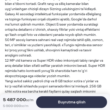
bilan e’tiborni tortadi. Grafit rang va silliq kameralar bilan
uyg‘unlashgan chiziqli dizayn Sizning uslubingizni ta’kidlaydi.
Galaxy AI asosidagi intellektual funksiyalar yordamida «Belgilang
va toping» funksiyasi orqali obyektni ajratib, Google’da darhol
ma’lumot qidirish mumkin. Object Eraser yordamida suratdagi
ortiqcha detallarni o‘chirish, shaxsiy filtrlar yoki vintaj effektlarni
qo‘llash orqali foto va videolarni yanada noyob qilish mumkin.
50 MP asosiy kamera sahnani real vaqt rejimida tahlil qilib, osmon,
teri, o‘simliklar va yuzlarni yaxshilaydi. «Tungi» rejimda esa sensor
ko‘proq yorug‘likni ushlab, shovqinni kamaytiradi va tasvir
aniqligini oshiradi.
12 MP old kamera va Super HDR video imkoniyati tabiiy ranglar va
aniq detallar bilan sifatli selfilar yaratish imkonini beradi. Super HDR
rejimida hatto kontrastli yorug‘lik sharoitida ham to‘g‘ri
ekspozitsiyaga ega videolar yozish mumkin.
Yangi avlod sakkiz yadroli chip va 8 GB tezkor xotira o‘yinlar va
ko‘p vazifali ishlashda yuqori samaradorlikni ta’minlaydi. 256 GB
ichki xotira esa barcha kerakli fayllarni qulay saqlash imkonini
beradi.
5 487 000
so'm
Buyrutma qilish
6,7 dyuymli Super AMOLED displey FHD+ aniqlik, 120 Gts
5 900 000
so'm
yangilanish chastotasi va Vision Booster texnologiyasi bilan har