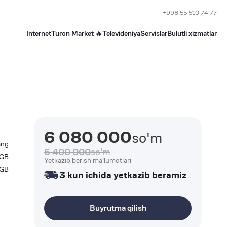
+998 55 510 74 77
Internet
Turon Market 🔥
Televideniya
Servislar
Bulutli xizmatlar
6 080 000
so'm
ang
6 400 000
so'm
GB
Yetkazib berish ma'lumotlari
GB
3 kun ichida yetkazib beramiz
Buyrutma qilish