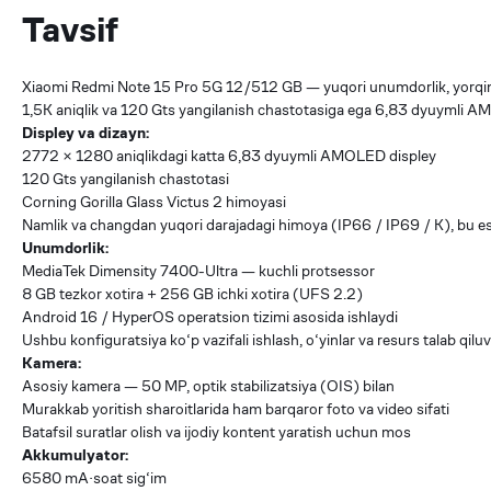
Tavsif
Xiaomi Redmi Note 15 Pro 5G 12/512 GB — yuqori unumdorlik, yorqin 
1,5K aniqlik va 120 Gts yangilanish chastotasiga ega 6,83 dyuymli AMO
Displey va dizayn:
2772 × 1280 aniqlikdagi katta 6,83 dyuymli AMOLED displey
120 Gts yangilanish chastotasi
Corning Gorilla Glass Victus 2 himoyasi
Namlik va changdan yuqori darajadagi himoya (IP66 / IP69 / K), bu esa
Unumdorlik:
MediaTek Dimensity 7400-Ultra — kuchli protsessor
8 GB tezkor xotira + 256 GB ichki xotira (UFS 2.2)
Android 16 / HyperOS operatsion tizimi asosida ishlaydi
Ushbu konfiguratsiya ko‘p vazifali ishlash, o‘yinlar va resurs talab qiluv
Kamera:
Asosiy kamera — 50 MP, optik stabilizatsiya (OIS) bilan
Murakkab yoritish sharoitlarida ham barqaror foto va video sifati
Batafsil suratlar olish va ijodiy kontent yaratish uchun mos
Akkumulyator:
6580 mA·soat sig‘im