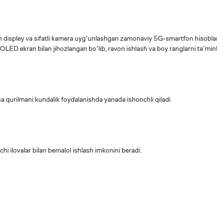
displey va sifatli kamera uyg‘unlashgan zamonaviy 5G-smartfon hisobla
LED ekran bilan jihozlangan bo‘lib, ravon ishlash va boy ranglarni ta’minl
 qurilmani kundalik foydalanishda yanada ishonchli qiladi
chi ilovalar bilan bemalol ishlash imkonini beradi.