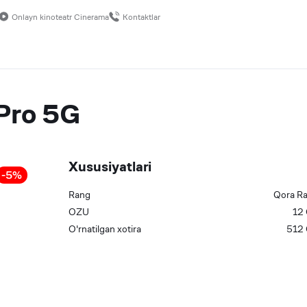
Onlayn kinoteatr Cinerama
Kontaktlar
Pro 5G
Xususiyatlari
-
5
%
Rang
Qora
R
OZU
12
О'rnatilgan xotira
512