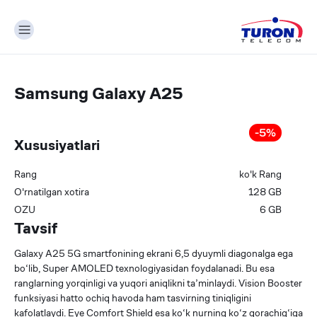
Samsung Galaxy A25
-
5
%
Xususiyatlari
Rang
ko'k
Rang
О'rnatilgan xotira
128
GB
OZU
6
GB
Tavsif
Galaxy A25 5G smartfonining ekrani 6,5 dyuymli diagonalga ega
bo‘lib, Super AMOLED texnologiyasidan foydalanadi. Bu esa
ranglarning yorqinligi va yuqori aniqlikni ta’minlaydi. Vision Booster
funksiyasi hatto ochiq havoda ham tasvirning tiniqligini
kafolatlaydi. Eye Comfort Shield esa ko‘k nurning ko‘z qorachig‘iga