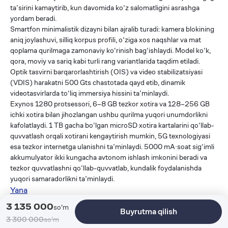
ta’sirini kamaytirib, kun davomida ko‘z salomatligini asrashga
yordam beradi.
Smartfon minimalistik dizayni bilan ajralib turadi: kamera blokining
aniq joylashuvi, silliq korpus profili, o‘ziga xos naqshlar va mat
qoplama qurilmaga zamonaviy ko‘rinish bag‘ishlaydi. Model ko‘k,
qora, moviy va sariq kabi turli rang variantlarida taqdim etiladi.
Optik tasvirni barqarorlashtirish (OIS) va video stabilizatsiyasi
(VDIS) harakatni 500 Gts chastotada qayd etib, dinamik
videotasvirlarda to‘liq immersiya hissini ta’minlaydi.
Exynos 1280 protsessori, 6–8 GB tezkor xotira va 128–256 GB
ichki xotira bilan jihozlangan ushbu qurilma yuqori unumdorlikni
kafolatlaydi. 1 TB gacha bo‘lgan microSD xotira kartalarini qo‘llab-
quvvatlash orqali xotirani kengaytirish mumkin, 5G texnologiyasi
esa tezkor internetga ulanishni ta’minlaydi. 5000 mA·soat sig‘imli
akkumulyator ikki kungacha avtonom ishlash imkonini beradi va
tezkor quvvatlashni qo‘llab-quvvatlab, kundalik foydalanishda
yuqori samaradorlikni ta’minlaydi.
Yana
O'xshash mahsulotlar
3 135 000
so'm
Buyrutma qilish
3 300 000
so'm