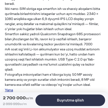
beradi.
Ikki nano-SIM slotiga ega smartfon ish va shaxsiy aloqalarni bitta
qurilmada birlashtirishni istaganlar uchun ayni muddao. 2340 ×
1080 aniqlikka ega ulkan 6,9 dyuymli IPS LCD displey yorqin
ranglar, aniq detallar va maksimal qulaylikni ta’minlaydi — filmlar,
o‘yinlar yoki hujjatlar bilan ishlash uchun ideal.
Smartfon sakkiz yadroli Qualcomm Snapdragon 685 protsessori
bilan jihozlangan bo‘lib, ravon ko‘p vazifali ishlash, barqaror
unumdorlik va ilovalarning tezkor javobini ta’minlaydi. 7000
mA·soat sig‘imli Li-Ion akkumulyator esa uzoq muddat avtonom
ishlashni kafolatlaydi — qurilmani kun bo‘yi, hatto undan ham
uzoqroq vaqt faol ishlatish mumkin. USB Type-C 2.0 qo‘llab-
quvvatlashi zaryadlash va ma’lumot uzatishni qulay va tezkor
qiladi.
Fotografiya imkoniyatlari ham e’tiborga loyiq: 50 MP asosiy
kamera aniq va yorqin suratlar olish imkonini beradi, 8 MP old
kamera esa sifatli selfilar va videoqo‘ng‘iroqlar uchun ideal.
Yana
O'xshash mahsulotlar
2 700 000
so'm
Buyrutma qilish
2 999 999
so'm