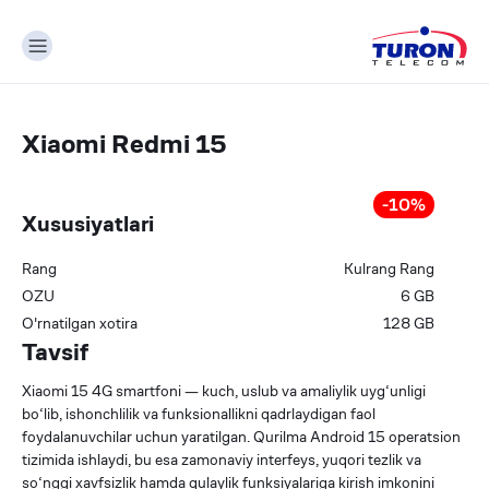
Xiaomi Redmi 15
-
10
%
Xususiyatlari
Rang
Kulrang
Rang
OZU
6
GB
О'rnatilgan xotira
128
GB
Tavsif
Xiaomi 15 4G smartfoni — kuch, uslub va amaliylik uyg‘unligi
bo‘lib, ishonchlilik va funksionallikni qadrlaydigan faol
foydalanuvchilar uchun yaratilgan. Qurilma Android 15 operatsion
tizimida ishlaydi, bu esa zamonaviy interfeys, yuqori tezlik va
so‘nggi xavfsizlik hamda qulaylik funksiyalariga kirish imkonini