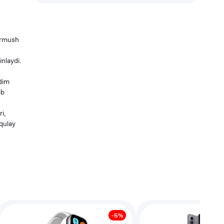
turmush
nlaydi.
qdim
ib
i,
 qulay
-
5
%