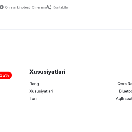
Onlayn kinoteatr Cinerama
Kontaktlar
Xususiyatlari
15
%
Rang
Qora
R
Xususiyatlari
Blueto
Turi
Aqlli
soat