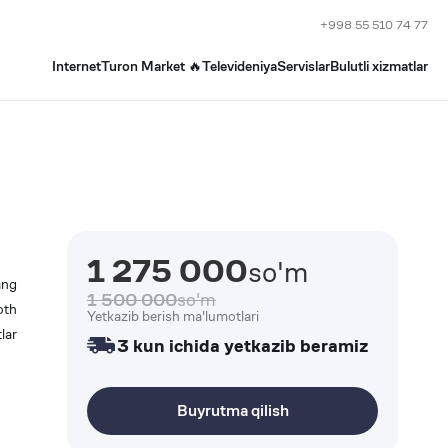
+998 55 510 74 77
Internet
Turon Market 🔥
Televideniya
Servislar
Bulutli xizmatlar
1 275 000
so'm
ang
1 500 000
so'm
oth
Yetkazib berish ma'lumotlari
lar
3 kun ichida yetkazib beramiz
Buyrutma qilish