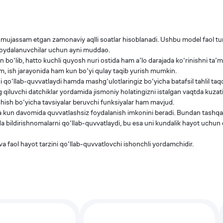
a mujassam etgan zamonaviy aqlli soatlar hisoblanadi. Ushbu model faol 
n foydalanuvchilar uchun ayni muddao.
‘lib, hatto kuchli quyosh nuri ostida ham a’lo darajada ko‘rinishni ta’mi
am, ish jarayonida ham kun bo‘yi qulay taqib yurish mumkin.
ni qo‘llab-quvvatlaydi hamda mashg‘ulotlaringiz bo‘yicha batafsil tahlil ta
ng qiluvchi datchiklar yordamida jismoniy holatingizni istalgan vaqtda kuzat
hish bo‘yicha tavsiyalar beruvchi funksiyalar ham mavjud.
a kun davomida quvvatlashsiz foydalanish imkonini beradi. Bundan tashqar
a bildirishnomalarni qo‘llab-quvvatlaydi, bu esa uni kundalik hayot uchun
aol hayot tarzini qo‘llab-quvvatlovchi ishonchli yordamchidir.