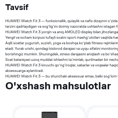
Tavsif
HUAWEI Watch Fit 3 — funksionallik, qulaylik va nafis dizaynni o‘zid
tarzini qadrlaydigan va sog‘lig‘ini doimiy nazoratda ushlashni istaga
HUAWEI Watch Fit 3 yorqin va aniq AMOLED displey bilan jihozlangan bo
Yengil va ixcham korpusi tufayli soatni sport mashg‘ulotlari vaqtida h
Aqlli soatlar yugurish, suzish, yoga va boshqa ko‘plab fitness rejimlari
etadi. Yurak urishi, qondagi kislorod darajasi va uyqu sifatini monitori
borishingiz mumkin. Shuningdek, stress darajasini aniqlash va bo‘shas
Soat batareyasi uzoq muddat ishlashni ta’minlab, qurilmadan bir nech
HUAWEI Watch Fit 3 kiruvchi qo‘ng‘iroqlar, xabarlar va voqealar haqid
aksessuarga aylantiradi.
HUAWEI Watch Fit 3 — bu shunchaki aksessuar emas, balki sog‘lom va f
O'xshash mahsulotlar