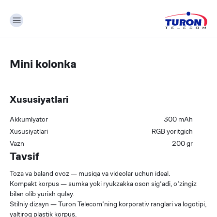
Mini kolonka
Xususiyatlari
Akkumlyator
300
mAh
Xususiyatlari
RGB yoritgich
Vazn
200
gr
Tavsif
Toza va baland ovoz — musiqa va videolar uchun ideal.
Kompakt korpus — sumka yoki ryukzakka oson sig‘adi, o‘zingiz
bilan olib yurish qulay.
Stilniy dizayn — Turon Telecom’ning korporativ ranglari va logotipi,
yaltiroq plastik korpus.