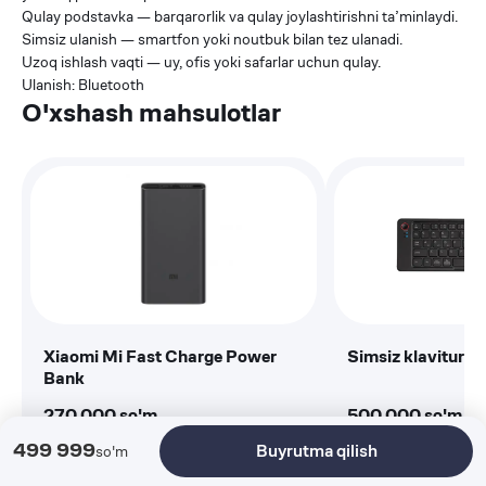
Qulay podstavka — barqarorlik va qulay joylashtirishni ta’minlaydi.
Simsiz ulanish — smartfon yoki noutbuk bilan tez ulanadi.
Uzoq ishlash vaqti — uy, ofis yoki safarlar uchun qulay.
Ulanish: Bluetooth
O'xshash mahsulotlar
Xiaomi Mi Fast Charge Power
Simsiz klavitura,
Bank
270 000
so'm
500 000
so'm
499 999
Buyrutma qilish
so'm
Buyurtma qilish
Buyurtma