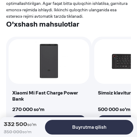
optimallashtirilgan. Agar faqat bitta quloqchin ishlatilsa, garnitura
«mono» rejimida ishlaydi. Ikkinchi quloqchin ulanganida esa
«stereo» rejimi avtomatik tarzda tiklanadi.
O'xshash mahsulotlar
Xiaomi Mi Fast Charge Power
Simsiz klavitura,
Bank
270 000
so'm
500 000
so'm
Buyurtma qilish
Buyurtma
332 500
so'm
Buyrutma qilish
350 000
so'm