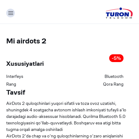
Mi airdots 2
-
5
%
Xususiyatlari
Interfeys
Bluetooth
Rang
Qora
Rang
Tavsif
AirDots 2 quloqchinlari yuqori sifatli va toza ovoz uzatishi,
shuningdek 4 soatgacha avtonom ishlash imkoniyati tufayli a’lo
darajadagi audio-aksessuar hisoblanadi. Qurilma Bluetooth 5.0
texnologiyasini qo‘llab-quvvatlaydi. Boshqaruv esa atigi bitta
tugma orqali amalga oshiriladi
AirDots 2’da chap va o‘ng quloqchinlarning o‘zaro aniqlanishi